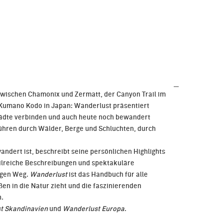
wischen Chamonix und Zermatt, der Canyon Trail im
 Kumano Kodo in Japan: Wanderlust präsentiert
tädte verbinden und auch heute noch bewandert
ühren durch Wälder, Berge und Schluchten, durch
ewandert ist, beschreibt seine persönlichen Highlights
tailreiche Beschreibungen und spektakuläre
igen Weg.
Wanderlust
ist das Handbuch für alle
en in die Natur zieht und die faszinierenden
n.
t Skandinavien
und
Wanderlust Europa
.