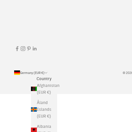
Germany (EUR €)
© 2026
Country
Afghanistan
(EUR €)
Åland
Islands
(EUR €)
Albania