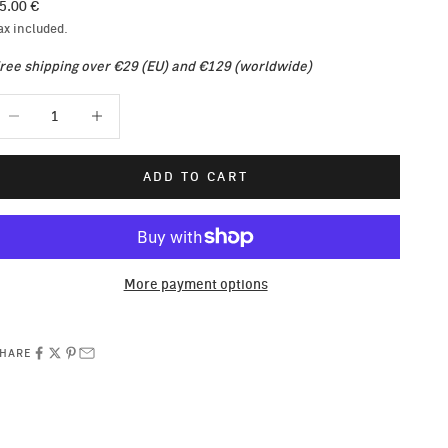
ale price
5.00 €
ax included.
ree shipping over €29 (EU) and €129 (worldwide)
ecrease quantity
Increase quantity
ADD TO CART
More payment options
HARE