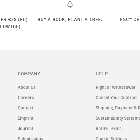
ER €29 (EU)
BUY A BOOK, PLANT A TREE.
FSC™️ C
RLDWIDE)
COMPANY
HELP
About Us
Right of Withdrawal
Careers
Cancel Your Contract
Contact
Shipping, Payment & 
Imprint
Sustainability Statem
Journal
Raffle Terms
Submissions
Cookie Settings