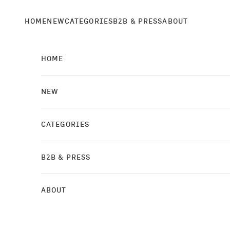
Skip to content
HOME
NEW
CATEGORIES
B2B & PRESS
ABOUT
HOME
NEW
CATEGORIES
B2B & PRESS
ABOUT