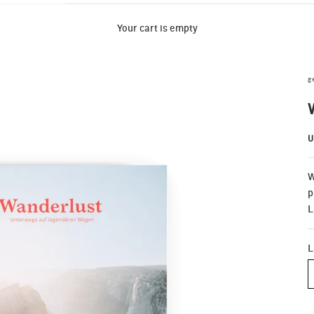
Your cart is empty
g
U
W
p
L
L