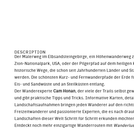
DESCRIPTION
Der Malerweg im Elbsandsteingebirge, ein Höhenwanderweg z
Zion-Nationalpark, USA, oder der Pilgerpfad auf dem heiligen
historische Wege, die schon seit Jahrhunderten Länder und S
werden. Die schönsten Kurz- und Fernwanderpfade der Erde f
Eis- und Sandwüste und an Steilküsten entlang.
Der Wanderexperte
Cam Honan
, der viele der Trails selbst g
und gibt praktische Tipps und Tricks. Informative Karten, de
Landschaftsaufnahmen bringen jeden Wanderer auf den richt
Freizeitwanderer und passionierte Experten, die es nach drauß
Landschaften dieser Welt Schritt für Schritt erkunden möchte
Entdeckt noch mehr einzigartige Wanderrouten mit
Wanderlus